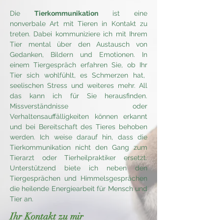
Die
Tierkommunikation
ist eine
nonverbale Art mit Tieren in
Kontakt
zu
treten. Dabei kommuniziere ich mit Ihrem
Tier mental über den Austausch von
Geda
nken, Bildern und Emotionen. In
einem
Tiergespräch
erfahren Sie, ob Ihr
Tier sich wohlfühlt, es Schmerzen hat,
seelischen Stress und weiteres
mehr
. All
das kann ich für Sie herausfinden.
Missverständnisse oder
Verhaltensauffälligkeiten können erkannt
und bei Bereitschaft des Tieres behoben
werden.
Ich weise darauf hin, dass die
Tierkommunikation nicht den Gang zum
Tierarzt oder Tierheilpraktiker ersetzt.
Unterstützend biete ich neben den
Tiergesprächen
und
Himmelsgesprächen
die heilende
Energiearbeit
für Mensch und
Tier an.
Ihr Kontakt zu mir